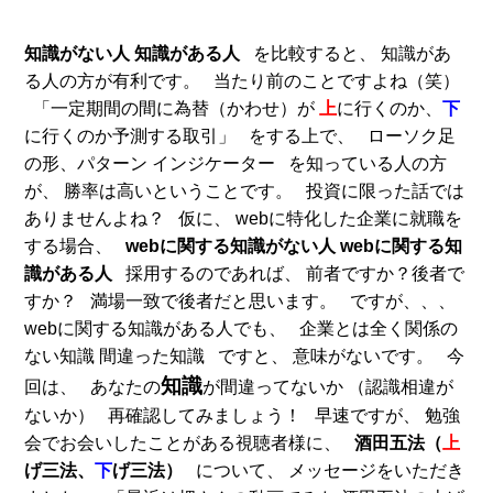
at
a
wi
n
e
c
tt
e
知識がない人
知識がある人
を比較すると、 知識があ
n
e
er
る人の方が有利です。 当たり前のことですよね（笑）
a
b
「一定期間の間に為替（かわせ）が
上
に行くのか、
下
に行くのか予測する取引」 をする上で、 ローソク足
o
の形、パターン インジケーター を知っている人の方
o
が、 勝率は高いということです。 投資に限った話では
k
ありませんよね？ 仮に、 webに特化した企業に就職を
する場合、
webに関する知識がない人
webに関する知
識がある人
採用するのであれば、 前者ですか？後者で
すか？ 満場一致で後者だと思います。 ですが、、、
webに関する知識がある人でも、 企業とは全く関係の
ない知識 間違った知識 ですと、 意味がないです。 今
知識
回は、 あなたの
が間違ってないか （認識相違が
ないか） 再確認してみましょう！ 早速ですが、 勉強
会でお会いしたことがある視聴者様に、
酒田五法（
上
げ三法、
下
げ三法）
について、 メッセージをいただき