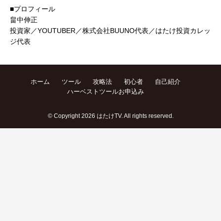
■プロフィール
畠中伸正
投資家／YOUTUBER／株式会社BUUNO代表／はたけ投資カレッ
ジ代表
ホーム
ツール
攻略法
初心者
自己紹介
ハーベストツールお申込み
© Copyright 2026 はたけTV. All rights reserved.