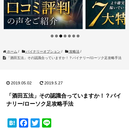
ホーム
/
バイナリーオプション
/
攻略法
/
「酒田五法」その認識合っていますか！？バイナリー/ローソク足攻略手法
2019.05.02
2019.5.27
「酒田五法」その認識合っていますか！？バイ
ナリー/ローソク足攻略手法
H
F
T
Li