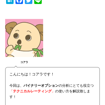
H
F
T
Li
at
a
wi
n
e
c
tt
e
n
e
er
a
b
o
o
k
コアラ
こんにちは！コアラです！
今回は、
バイナリーオプション
の分析にとても役立つ
「
テクニカルレーティング
」
の使い方を解説致しま
す！