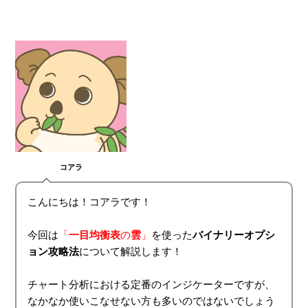
at
a
wi
n
e
c
tt
e
n
e
er
a
b
o
o
k
コアラ
こんにちは！コアラです！
今回は
「
一目均衡表
の
雲
」
を使った
バイナリーオプシ
ョン
攻略法
について解説します！
チャート分析における定番のインジケーターですが、
なかなか使いこなせない方も多いのではないでしょう