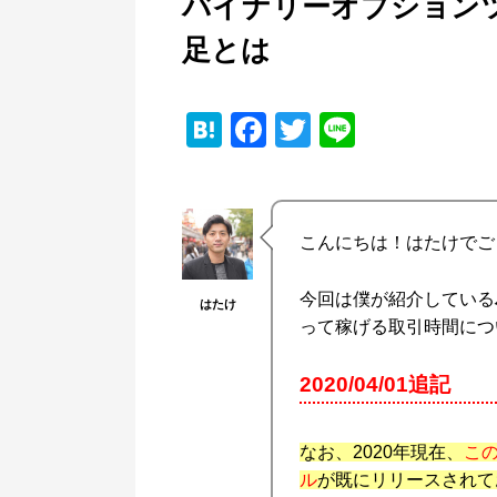
バイナリーオプション
足とは
H
F
T
Li
at
a
wi
n
e
c
tt
e
n
e
er
こんにちは！はたけでご
a
b
o
今回は僕が紹介している
はたけ
って稼げる取引時間につ
o
k
2020/04/01追記
なお、2020年現在、
こ
ル
が既にリリースされて