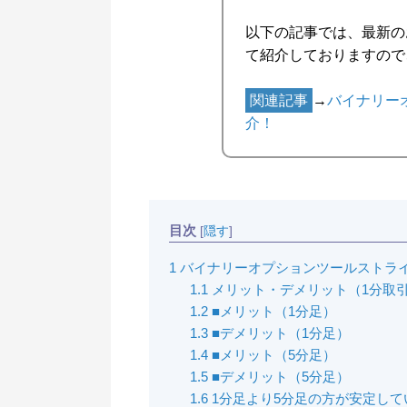
以下の記事では、最新の
て紹介しておりますので
関連記事
→
バイナリー
介！
目次
[
隠す
]
1
バイナリーオプションツールストライ
1.1
メリット・デメリット（1分取引
1.2
■メリット（1分足）
1.3
■デメリット（1分足）
1.4
■メリット（5分足）
1.5
■デメリット（5分足）
1.6
1分足より5分足の方が安定して