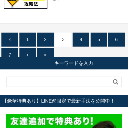
1
2
3
4
5
6
7
キーワードを入力

【豪華特典あり】LINE@限定で最新手法を公開中！