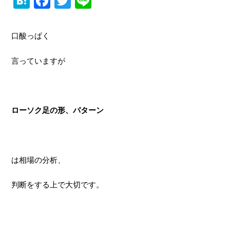
H
F
T
Li
at
a
wi
n
e
c
tt
e
口酸っぱく
n
e
er
言っていますが
a
b
o
o
ローソク足の形、パターン
k
は相場の分析、
判断をする上で大切です。