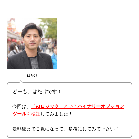
at
a
wi
n
e
c
tt
e
n
e
er
a
b
o
o
k
はたけ
どーも、はたけです！
今回は、
「
AIロジック
」という
バイナリーオプション
ツール
を検証
してみました！
是非後までご覧になって、参考にしてみて下さい！