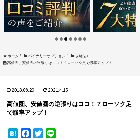
ホーム
/
バイナリーオプション
/
攻略法
/
高値圏、安値圏の逆張りはココ！？ローソク足で勝率アップ！
2018.08.29
2021.4.15
高値圏、安値圏の逆張りはココ！？ローソク足
で勝率アップ！
H
F
T
Li