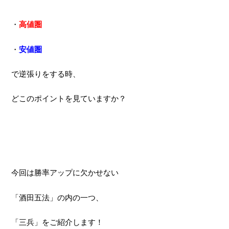
at
a
wi
n
e
c
tt
e
・
高値圏
n
e
er
・
安値圏
a
b
o
で逆張りをする時、
o
どこのポイントを見ていますか？
k
今回は勝率アップに欠かせない
「酒田五法」の内の一つ、
「三兵」をご紹介します！